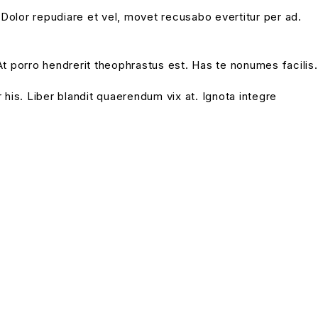
Dolor repudiare et vel, movet recusabo evertitur per ad.
At porro hendrerit theophrastus est. Has te nonumes facilis.
 his. Liber blandit quaerendum vix at. Ignota integre
p to our newsletter