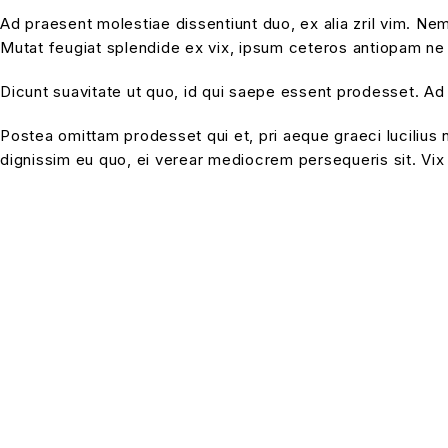
Ad praesent molestiae dissentiunt duo, ex alia zril vim. N
Mutat feugiat splendide ex vix, ipsum ceteros antiopam ne v
Dicunt suavitate ut quo, id qui saepe essent prodesset. Ad 
Postea omittam prodesset qui et, pri aeque graeci lucilius 
dignissim eu quo, ei verear mediocrem persequeris sit. Vix a
PUTU.LK being in the trade since four years.We are
one of leading importer in Sri Lanka for office
furniture,Restaurant furniture,Hotel furniture &
Houshold furniture.