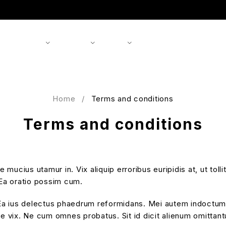
Shop
Products
Brands
About us
Contact
Home
/
Terms and conditions
Terms and conditions
mucius utamur in. Vix aliquip erroribus euripidis at, ut tol
Ea oratio possim cum.
 Ea ius delectus phaedrum reformidans. Mei autem indoctum e
te vix. Ne cum omnes probatus. Sit id dicit alienum omittant