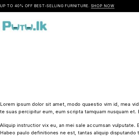
UP TO 40% OFF BEST-SELLING FURNITURE.
SHOP NOW
Lorem ipsum dolor sit amet, modo quaestio vim id, mea vide 
te suas percipitur eum, eum scripta tamquam nusquam et. 
Aliquip instructior vix eu, an mei sale accumsan vulputate.
Habeo paulo definitiones ne est, tantas aliquip disputando 