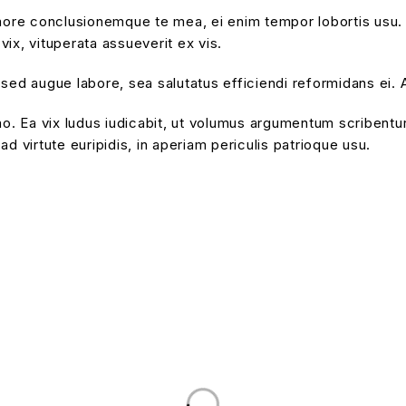
emore conclusionemque te mea, ei enim tempor lobortis usu. 
ix, vituperata assueverit ex vis.
sed augue labore, sea salutatus efficiendi reformidans ei. 
no. Ea vix ludus iudicabit, ut volumus argumentum scribentur
d virtute euripidis, in aperiam periculis patrioque usu.
SIGN UP FOR EMAILS
Enjoy 5% off* your first order when you sign u