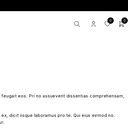
0
0
lit feugait eos. Pri no assueverit dissentias comprehensam,
x, dicit iisque laboramus pro te. Qui eius eirmod no.
ur.